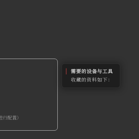
需要的设备与工具
收藏的资料如下：
群辉的安装与设
置
使用过的黑裙安
装教程文档
进行配置）
（DS918+
6.21，也是我所
使用的）