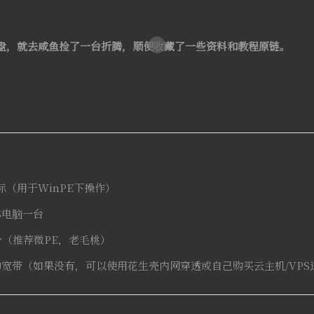
盘，就去咸鱼捡了一台折腾，顺便收藏了一些资料和教程原链。
标（用于WinPE下操作）
OS电脑一台
个（推荐微PE，老毛桃）
址的宽带（如果没有，可以使用花生壳内网穿透或自己购买云主机/VPS