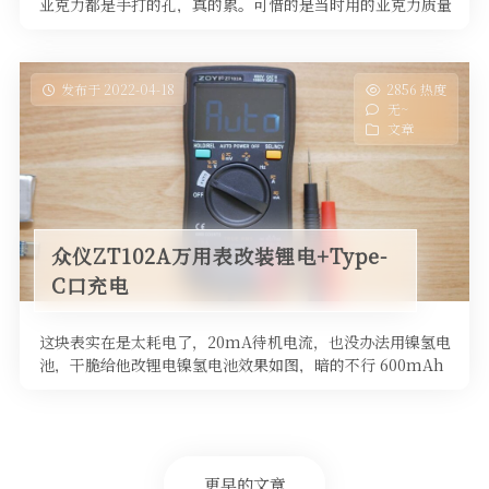
亚克力都是手打的孔，真的累。可惜的是当时用的亚克力质量
并不怎么样，老化加上 …
发布于 2022-04-18
2856 热度
无~
文章
众仪ZT102A万用表改装锂电+Type-
C口充电
这块表实在是太耗电了，20mA待机电流，也没办法用镍氢电
池，干脆给他改锂电镍氢电池效果如图，暗的不行 600mAh
的电池，TP40 …
更早的文章