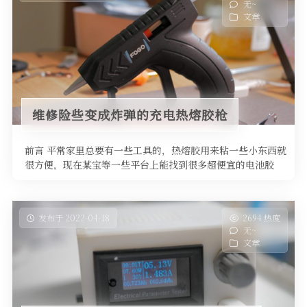
无~
文章
维修险些变成炸弹的充电热熔胶枪
前言 平常家里总要有一些工具的，热熔胶用来粘一些小东西就
很方便，现在某宝等一些平台上能找到很多超便宜的电池胶
枪，我这个是9块9包邮 …
发布于 2022-04-18
2694 热度
无~
文章