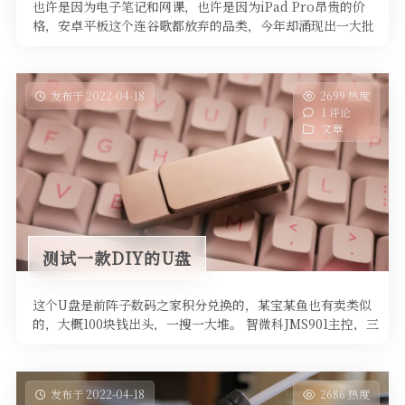
也许是因为电子笔记和网课，也许是因为iPad Pro昂贵的价
格，安卓平板这个连谷歌都放弃的品类，今年却涌现出一大批
旗舰产品，小新P …
发布于 2022-04-18
2699 热度
1 评论
文章
测试一款DIY的U盘
这个U盘是前阵子数码之家积分兑换的，某宝某鱼也有卖类似
的，大概100块钱出头，一搜一大堆。 智微科JMS901主控，三
星UFS，M …
发布于 2022-04-18
2686 热度