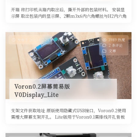
开箱 将打印机从箱内取出后，撕开外部的包装材料。 安装显
示屏 取出包装内的显示屏、2颗m3x6内六角螺丝与H2内六角
扳手。 将显示 …
发布于 2023-02-21
3989 热度
2 条评论
文章
Voron0.2屏幕简易版
V0Display_Lite
支架文件获取地址 原版使用隐藏式USB接口，Voron0.2使用
需增大屏幕支架开孔。 Lite版用于Voron0.1需排线开孔背板
…